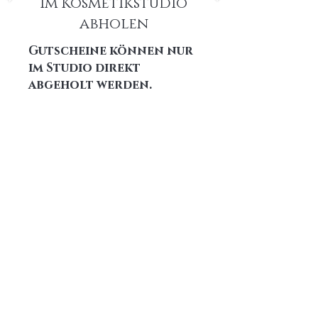
im Kosmetikstudio
abholen
Gutscheine können nur
im Studio direkt
abgeholt werden.
Start
PHI BROWS
PHI MICRONEEDLING
PHI-ION PLASMA PEN
GESICHTSBEHANDLUN
G
FUSSPFLEGE